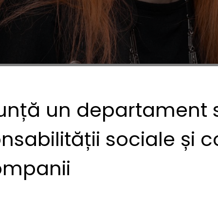
unță un departament 
sabilității sociale și 
ompanii