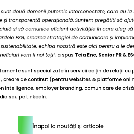
 sunt două domenii puternic interconectate, care au la
e și transparență operațională.
Suntem pregătiți să aju
ală și să comunice eficient activitățile în care aleg să 
rdele ESG, crearea strategiei de comunicare și implemen
 sustenabilitate, echipa noastră este aici pentru a le de
eficiari vom fi noi toți”,
a spus
Teia Ene, Senior PR &
amente sunt specializate în servicii ce țin de relații c
, creare de conținut (pentru websites & platforme onlin
n intelligence, employer branding, comunicare de criză,
dia sau pe LinkedIn.
Înapoi la noutăți și articole