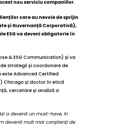
acest nou serviciu companiilor
.
enților care au nevoie de sprijin
tate și Guvernanță Corporativă),
le ESG va deveni obligatorie în
ose & ESG Communication) și va
e de strategii și coordonare de
ia este Advanced Certified
) Chicago și doctor în etică
nță, cercetare și analiză a
zi a devenit un must-have, în
 am devenit mult mai conștienți de