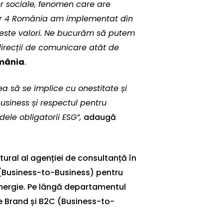
lor sociale, fenomen care are
ter 4 România am implementat din
ceste valori. Ne bucurăm să putem
 direcții de comunicare atât de
omânia
.
ea să se implice cu onestitate și
usiness și respectul pentru
dele obligatorii ESG”,
adaugă
ural al agenției de consultanță în
 (Business-to-Business) pentru
Energie. Pe lângă departamentul
e Brand și B2C (Business-to-