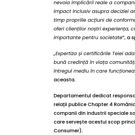
nevoia implicării reale a companii
impact inclusiv asupra deciziei 
timp propriile acțiuni de confor
oferi clienților noștri experiența
importante pentru societate
”, a 
„Expertiza și certificările Teiei 
bună credință în viața comunități
întregul mediu în care funcționeaz
aceasta.
Departamentul dedicat responsabil
relații publice Chapter 4 Români
companii din industrii speciale 
care servește acestui scop princ
Consumer).