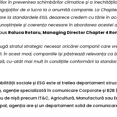
lor în prevenirea schimbărilor climatice și a inechități
angajaților de a lucra la o anumită companie. La Chap
mare la standardele ESG, deoarece credem cu tărie în a
, cunoștințele și coerența necesare în abordarea acestei
spus
Raluca Rotaru, Managing Director Chapter 4 R
adaugă stratul strategic necesar oricărei companii care vr
i. În acest mod, companiile își păstrează relevanța ca b
ă, cu-atât mai mult în condițiile conformării la standar
ității sociale și ESG este al treilea departament struct
a, agenție specializată în comunicare Corporate și B2B
sau de nișă precum IT&C, Agricultură, Manufactură sau 
ipal, agenția are și un departament solid de comunicar